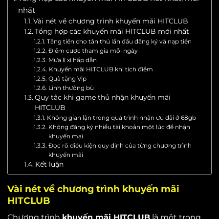
nhất
Vài nét về chương trình khuyến mãi HITCLUB
Tổng hợp các khuyến mãi HITCLUB mới nhất
Tặng tiền cho tân thủ lần đầu đăng ký và nạp tiền
Điểm cược tham gia mỗi ngày
Mưa lì xì hấp dẫn
Khuyến mãi HITCLUB khi tích điểm
Quà tặng Vip
Lĩnh thưởng bù
Quy tắc khi game thủ nhận khuyến mãi
HITCLUB
Không gian lận trong quá trình nhận ưu đãi ở 68gb
Không đăng ký nhiều tài khoản một lúc để nhận
khuyến mại
Đọc rõ điều kiện quy định của từng chương trình
khuyến mãi
Kết luận
Vài nét về chương trình khuyến mãi
HITCLUB
Chương trình
khuyến mãi HITCLUB
là một trong